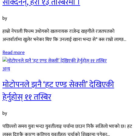
सक्दिनन्, हेरौ १३ तस्बिरमा ।
by
हाम्रो नेपाली फिल्म उधोगको खलनायक राजेन्द्र खड्गीले रजतपतको
अन्तर्वार्तामा खुलेर भनेका थिए कि उनलाई खाना भन्दा से* क्स राम्रो लाग्छ...
Read more
अन्य
मोटोपनले झनै ‘हट एण्ड सेक्सी’ देखिएकी
हेर्नुहोस् ११ तस्बिर
by
पछिल्लाे समय युवा भन्दा युवतीलाइ चर्चामा छाउन निकै सजिलाे भएकाे छ। हट
लुक्स् दिएकै कारण कतिपय युवतीहरु चर्चाकाे शिखरमा पुगेका...