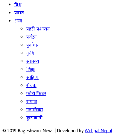
विश्व
प्रवास
अन्य
प्रहरी-प्रशासन
पर्यटन
पुर्वाधार
कृषि
स्वास्थ्य
शिक्षा
साहित्य
रोचक
फोटो फिचर
समाज
पत्रपत्रिका
कुराकानी
© 2019 Bageshwori News | Developed by
Webpal Nepal