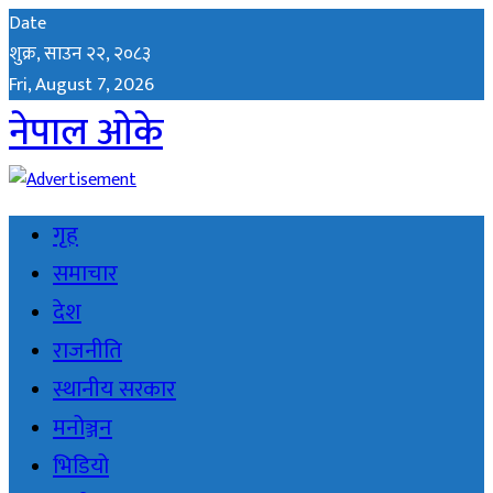
Date
शुक्र, साउन २२, २०८३
Fri, August 7, 2026
नेपाल ओके
गृह
समाचार
देश
राजनीति
स्थानीय सरकार
मनोञ्जन
भिडियो