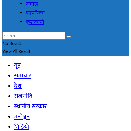
समाज
पत्रपत्रिका
कुराकानी
No Result
View All Result
गृह
समाचार
देश
राजनीति
स्थानीय सरकार
मनोञ्जन
भिडियो