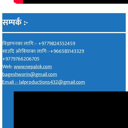
सम्पर्क :-
विज्ञापनका लागि :- +9779824552459
साउदि अरेबियाका लागि :-+966583143329
+9779766206705
Web:
www.nepalok.com
bageshworin@gmail.com
Emali :- lalproductions432@gmail.com