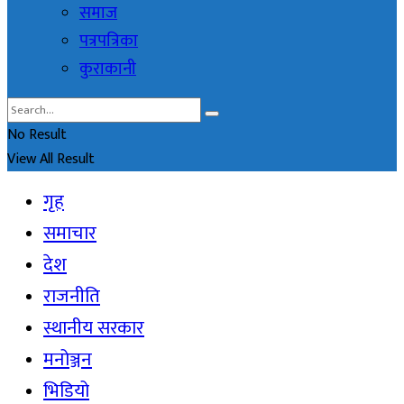
समाज
पत्रपत्रिका
कुराकानी
No Result
View All Result
गृह
समाचार
देश
राजनीति
स्थानीय सरकार
मनोञ्जन
भिडियो