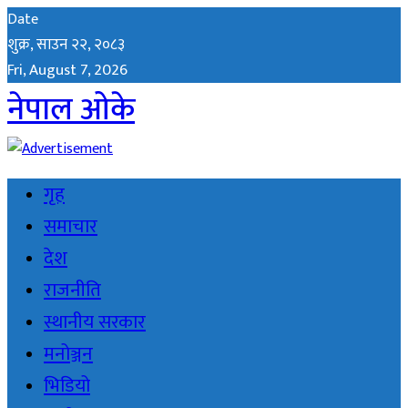
Date
शुक्र, साउन २२, २०८३
Fri, August 7, 2026
नेपाल ओके
गृह
समाचार
देश
राजनीति
स्थानीय सरकार
मनोञ्जन
भिडियो