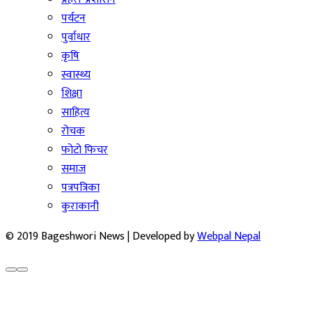
पर्यटन
पुर्वाधार
कृषि
स्वास्थ्य
शिक्षा
साहित्य
रोचक
फोटो फिचर
समाज
पत्रपत्रिका
कुराकानी
© 2019 Bageshwori News | Developed by
Webpal Nepal