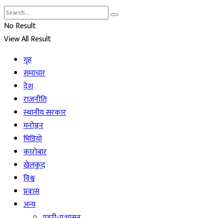
No Result
View All Result
गृह
समाचार
देश
राजनीति
स्थानीय सरकार
मनोञ्जन
भिडियो
कारोबार
खेलकुद
विश्व
प्रवास
अन्य
प्रहरी-प्रशासन