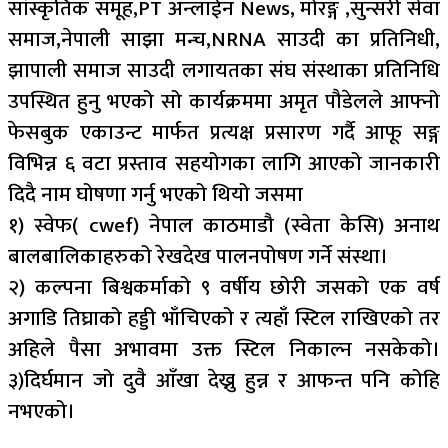
सांस्कृतिक समूह,PT अन्लाईन News, मोरङ्ग ,सुन्सरी सेवा
समाज,नेपाली साझा मन्च,NRNA साउदी का प्रतिनिधी,
झापाली समाज साउदी लगायतका संघ संस्थाका प्रतिनिधि
उपस्थित हुनु भएको सो कार्यक्रममा अमृत पौडेलले आफ्नो
फेसबुक एकाउन्ट मार्फत प्रत्यक्ष प्रसारण गर्दै आफू सङ्ग
विभिन्न ६ वटा प्रस्ताव सहयोगका लागि आएको जानकारी
दिदै नाम घोषणा गर्नु भएको थियो जसमा
१) स्वेफ( cwef) नेपाल काठमाडौ (स्वेता केसि) अनाथ
बालबालिकाहरुको रेखदेख पालनपोषण गर्ने संस्था।
२) कल्पना बिश्वकर्माको ९ वर्षीय छोरी जसको एक वर्ष
अगाडि तिघ्राको हड्डी भाँचिएको र त्यहाँ स्टिल राखिएको तर
अहिले पैसा अभावमा उक्त स्टिल निकाल्न नसकेको।
३)दिर्घमान जो दुवै आँखा देख्नु हुन्न र आफन्त पनि कोहि
नभएको।