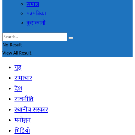
समाज
पत्रपत्रिका
कुराकानी
No Result
View All Result
गृह
समाचार
देश
राजनीति
स्थानीय सरकार
मनोञ्जन
भिडियो