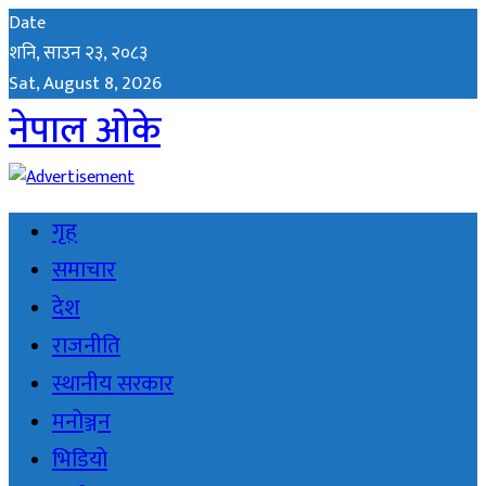
Date
शनि, साउन २३, २०८३
Sat, August 8, 2026
नेपाल ओके
गृह
समाचार
देश
राजनीति
स्थानीय सरकार
मनोञ्जन
भिडियो