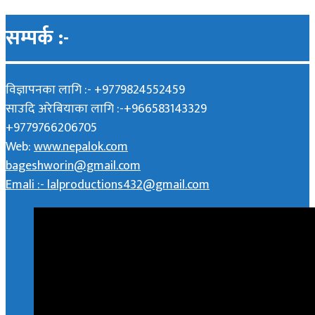
सम्पर्क :-
विज्ञापनका लागि :- +9779824552459
साउदि अरेबियाका लागि :-+966583143329
+9779766206705
Web:
www.nepalok.com
bageshworin@gmail.com
Emali :- lalproductions432@gmail.com