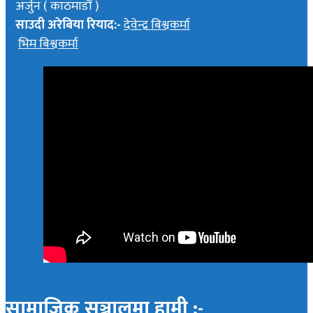
अर्जुन ( काठमाडौं )
साउदी अरेबिया रियाद:-
देवेन्द्र बिश्वकर्मा
भिम बिश्वकर्मा
सामाजिक सञ्जालमा हामी :-