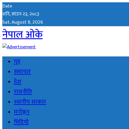
Date
शनि, साउन २३, २०८३
Sat, August 8, 2026
नेपाल ओके
गृह
समाचार
देश
राजनीति
स्थानीय सरकार
मनोञ्जन
भिडियो