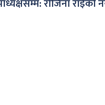
ाध्यक्षसम्म: रोजिना राईको न