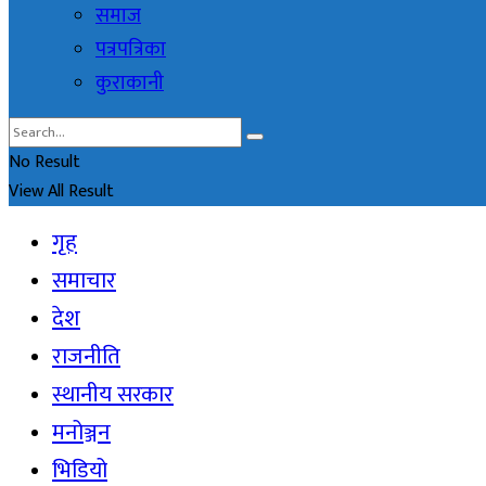
समाज
पत्रपत्रिका
कुराकानी
No Result
View All Result
गृह
समाचार
देश
राजनीति
स्थानीय सरकार
मनोञ्जन
भिडियो