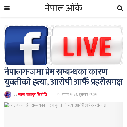
नेपाल ओके
नेपालगन्जमा प्रेम सम्बन्धका कारण
युवतीको हत्या, आरोपी आफैँ प्रहरीसमक्ष
by
लाल बाहादुर सिर्पालि
१० श्रावण २०८२, शुक्रबार १९:३२