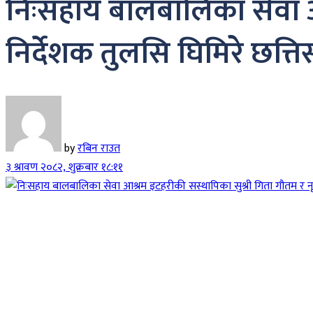
निःसहाय बालबालिका सेवा आश
निर्देशक तुलसि घिमिरे छत्
by
रबिन राउत
३ श्रावण २०८२, शुक्रबार १८:११