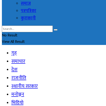
समाज
पत्रपत्रिका
कुराकानी
No Result
View All Result
गृह
समाचार
देश
राजनीति
स्थानीय सरकार
मनोञ्जन
भिडियो