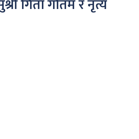
री गिता गौतम र नृत्य