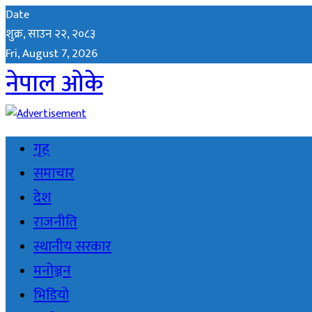
Date
शुक्र, साउन २२, २०८३
Fri, August 7, 2026
नेपाल ओके
गृह
समाचार
देश
राजनीति
स्थानीय सरकार
मनोञ्जन
भिडियो