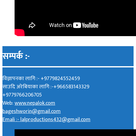
सम्पर्क :-
विज्ञापनका लागि :- +9779824552459
साउदि अरेबियाका लागि :-+966583143329
+9779766206705
Web:
www.nepalok.com
bageshworin@gmail.com
Emali :- lalproductions432@gmail.com