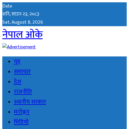
Date
शनि, साउन २३, २०८३
Sat, August 8, 2026
नेपाल ओके
गृह
समाचार
देश
राजनीति
स्थानीय सरकार
मनोञ्जन
भिडियो