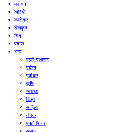
मनोञ्जन
भिडियो
कारोबार
खेलकुद
विश्व
प्रवास
अन्य
प्रहरी-प्रशासन
पर्यटन
पुर्वाधार
कृषि
स्वास्थ्य
शिक्षा
साहित्य
रोचक
फोटो फिचर
समाज