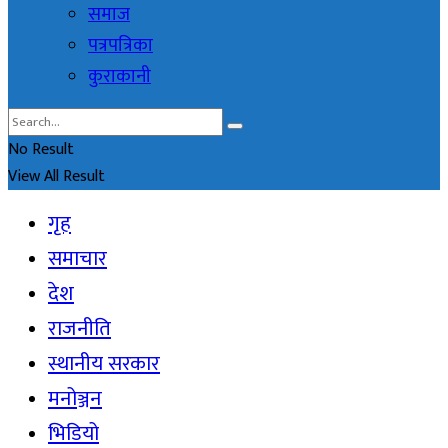
समाज
पत्रपत्रिका
कुराकानी
No Result
View All Result
गृह
समाचार
देश
राजनीति
स्थानीय सरकार
मनोञ्जन
भिडियो