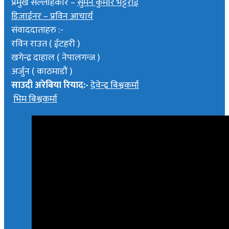
प्रमुख सल्लाहकार –
सुमन कुमार भट्टराई
डिजाईनर – प्रविन आचार्य
संवाददाताहरु :-
रविन राउत ( ईटहरी )
खगेन्द्र दाहाल ( नेपालगन्ज )
अर्जुन ( काठमाडौं )
साउदी अरेबिया रियाद:-
देवेन्द्र बिश्वकर्मा
भिम बिश्वकर्मा