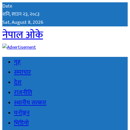
Date
शनि, साउन २३, २०८३
Sat, August 8, 2026
नेपाल ओके
गृह
समाचार
देश
राजनीति
स्थानीय सरकार
मनोञ्जन
भिडियो