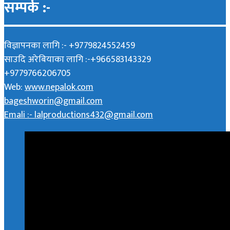
सम्पर्क :-
विज्ञापनका लागि :- +9779824552459
साउदि अरेबियाका लागि :-+966583143329
+9779766206705
Web:
www.nepalok.com
bageshworin@gmail.com
Emali :- lalproductions432@gmail.com