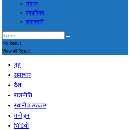
समाज
पत्रपत्रिका
कुराकानी
No Result
View All Result
गृह
समाचार
देश
राजनीति
स्थानीय सरकार
मनोञ्जन
भिडियो