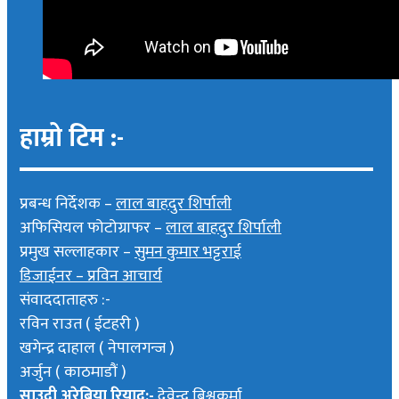
हाम्रो टिम :-
प्रबन्ध निर्देशक –
लाल बाहदुर शिर्पाली
अफिसियल फोटोग्राफर –
लाल बाहदुर शिर्पाली
प्रमुख सल्लाहकार –
सुमन कुमार भट्टराई
डिजाईनर – प्रविन आचार्य
संवाददाताहरु :-
रविन राउत ( ईटहरी )
खगेन्द्र दाहाल ( नेपालगन्ज )
अर्जुन ( काठमाडौं )
साउदी अरेबिया रियाद:-
देवेन्द्र बिश्वकर्मा