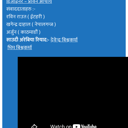
डिजाईनर – प्रविन आचार्य
संवाददाताहरु :-
रविन राउत ( ईटहरी )
खगेन्द्र दाहाल ( नेपालगन्ज )
अर्जुन ( काठमाडौं )
साउदी अरेबिया रियाद:-
देवेन्द्र बिश्वकर्मा
भिम बिश्वकर्मा