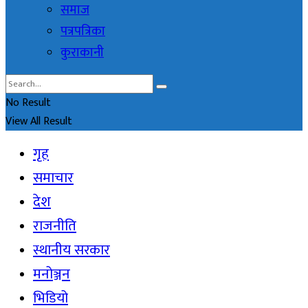
समाज
पत्रपत्रिका
कुराकानी
No Result
View All Result
गृह
समाचार
देश
राजनीति
स्थानीय सरकार
मनोञ्जन
भिडियो