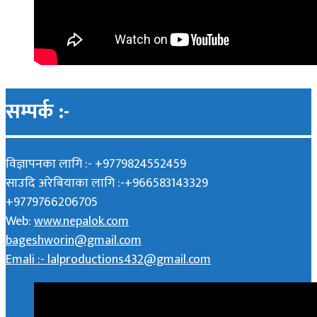
सम्पर्क :-
विज्ञापनका लागि :- +9779824552459
साउदि अरेबियाका लागि :-+966583143329
+9779766206705
Web:
www.nepalok.com
bageshworin@gmail.com
Emali :- lalproductions432@gmail.com