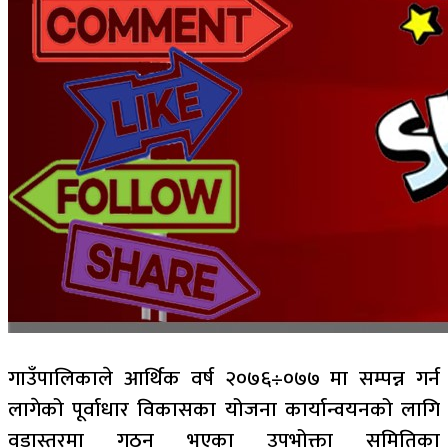
गाउँपालिकाले आर्थिक वर्ष २०७६÷०७७ मा सम्पन्न गर्न
लागेको पूर्वाधार विकासका योजना कार्यान्वयनको लागि
वडास्तरमा गठन भएका उपभोक्ता समितिका