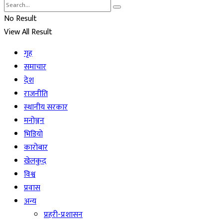
No Result
View All Result
गृह
समाचार
देश
राजनीति
स्थानीय सरकार
मनोञ्जन
भिडियो
कारोबार
खेलकुद
विश्व
प्रवास
अन्य
प्रहरी-प्रशासन