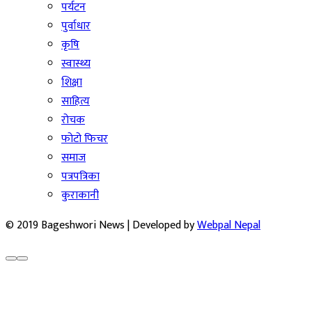
पर्यटन
पुर्वाधार
कृषि
स्वास्थ्य
शिक्षा
साहित्य
रोचक
फोटो फिचर
समाज
पत्रपत्रिका
कुराकानी
© 2019 Bageshwori News | Developed by
Webpal Nepal