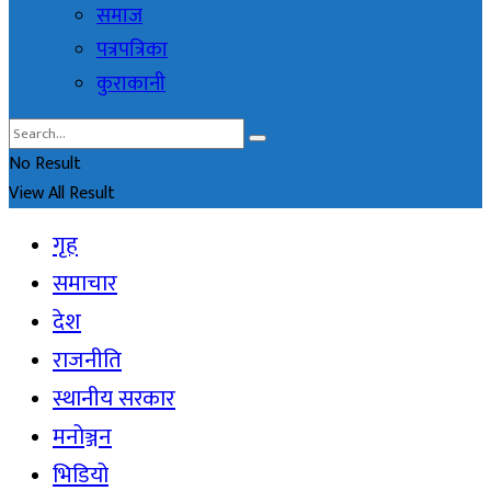
समाज
पत्रपत्रिका
कुराकानी
No Result
View All Result
गृह
समाचार
देश
राजनीति
स्थानीय सरकार
मनोञ्जन
भिडियो