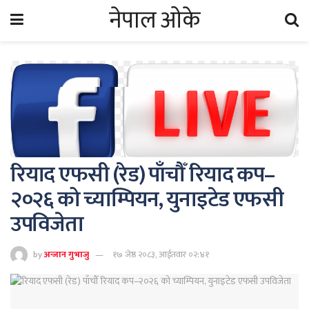
नेपाल ओके
रियाद एफसी (रेड) पाँचौँ रियाद कप–
२०२६ को च्याम्पियन, युनाइटेड एफसी
उपविजेता
by
अन्जान गुभाजु
१७ जेष्ठ २०८३, आईतवार ०२:४१