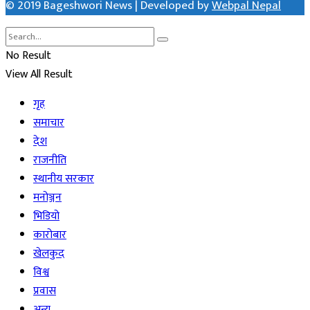
© 2019 Bageshwori News | Developed by
Webpal Nepal
No Result
View All Result
गृह
समाचार
देश
राजनीति
स्थानीय सरकार
मनोञ्जन
भिडियो
कारोबार
खेलकुद
विश्व
प्रवास
अन्य