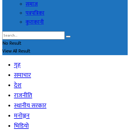
समाज
पत्रपत्रिका
कुराकानी
No Result
View All Result
गृह
समाचार
देश
राजनीति
स्थानीय सरकार
मनोञ्जन
भिडियो