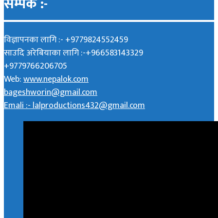
सम्पर्क :-
विज्ञापनका लागि :- +9779824552459
साउदि अरेबियाका लागि :-+966583143329
+9779766206705
Web:
www.nepalok.com
bageshworin@gmail.com
Emali :- lalproductions432@gmail.com