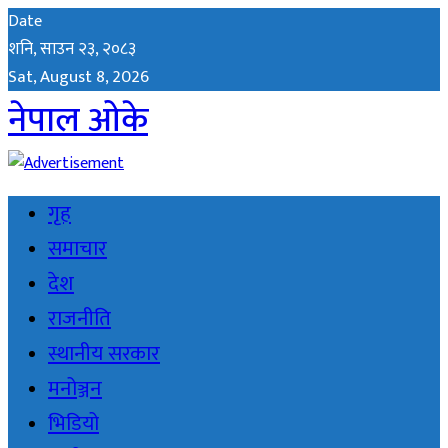
Date
शनि, साउन २३, २०८३
Sat, August 8, 2026
नेपाल ओके
गृह
समाचार
देश
राजनीति
स्थानीय सरकार
मनोञ्जन
भिडियो