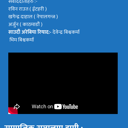
संवाददाताहरु :-
रविन राउत ( ईटहरी )
खगेन्द्र दाहाल ( नेपालगन्ज )
अर्जुन ( काठमाडौं )
साउदी अरेबिया रियाद:-
देवेन्द्र बिश्वकर्मा
भिम बिश्वकर्मा