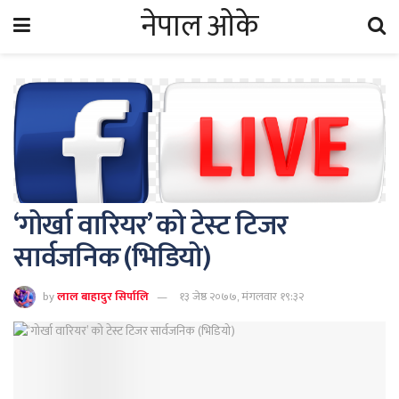
नेपाल ओके
‘गोर्खा वारियर’ को टेस्ट टिजर
सार्वजनिक (भिडियो)
by
लाल बाहादुर सिर्पालि
१३ जेष्ठ २०७७, मंगलवार १९:३२