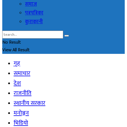
समाज
पत्रपत्रिका
कुराकानी
No Result
View All Result
गृह
समाचार
देश
राजनीति
स्थानीय सरकार
मनोञ्जन
भिडियो