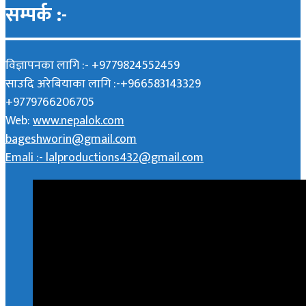
सम्पर्क :-
विज्ञापनका लागि :- +9779824552459
साउदि अरेबियाका लागि :-+966583143329
+9779766206705
Web:
www.nepalok.com
bageshworin@gmail.com
Emali :- lalproductions432@gmail.com