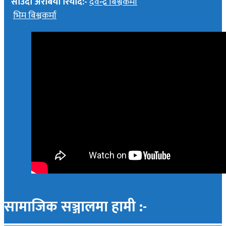
साउदी अरेबिया रियाद:-
देवेन्द्र बिश्वकर्मा
भिम बिश्वकर्मा
सामाजिक सञ्जालमा हामी :-