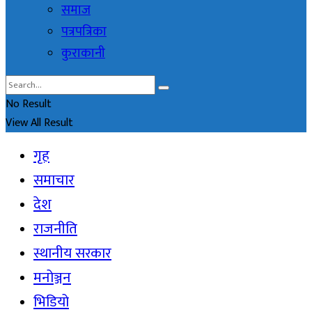
समाज
पत्रपत्रिका
कुराकानी
No Result
View All Result
गृह
समाचार
देश
राजनीति
स्थानीय सरकार
मनोञ्जन
भिडियो