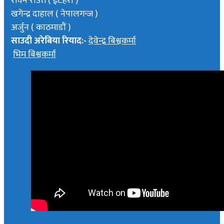
रविन राउत ( ईटहरी )
खगेन्द्र दाहाल ( नेपालगन्ज )
अर्जुन ( काठमाडौं )
साउदी अरेबिया रियाद:-
देवेन्द्र बिश्वकर्मा
भिम बिश्वकर्मा