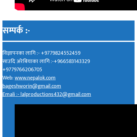
सम्पर्क :-
विज्ञापनका लागि :- +9779824552459
साउदि अरेबियाका लागि :-+966583143329
+9779766206705
Web:
www.nepalok.com
bageshworin@gmail.com
Emali :- lalproductions432@gmail.com