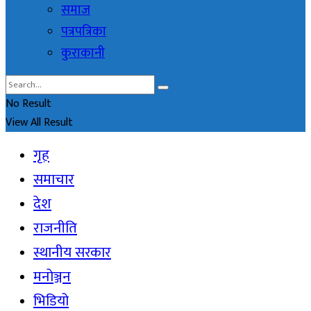
समाज
पत्रपत्रिका
कुराकानी
No Result
View All Result
गृह
समाचार
देश
राजनीति
स्थानीय सरकार
मनोञ्जन
भिडियो