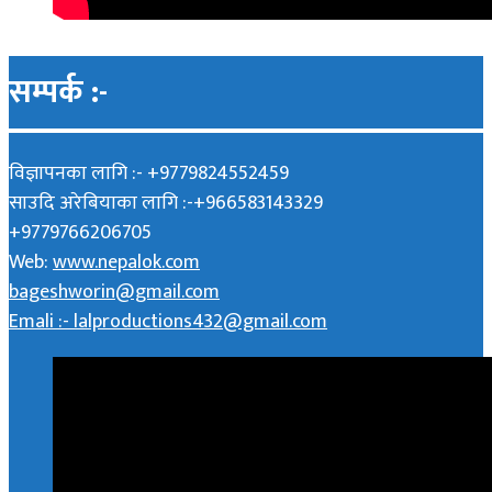
सम्पर्क :-
विज्ञापनका लागि :- +9779824552459
साउदि अरेबियाका लागि :-+966583143329
+9779766206705
Web:
www.nepalok.com
bageshworin@gmail.com
Emali :- lalproductions432@gmail.com