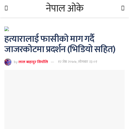
नेपाल ओके
हत्यारालाई फासीको माग गर्दै
जाजरकोटमा प्रदर्शन (भिडियो सहित)
by
लाल बाहादुर सिर्पालि
१२ जेष्ठ २०७७, सोमबार २३:०१