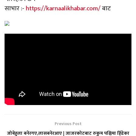
साभार :-
https://karnaalikhabar.com/
बाट
Previous Post
जोबेहुला बनेरगए,लासबनेरआए | जाजरकोटबाट रुकुम पश्चिमा हिँडेका