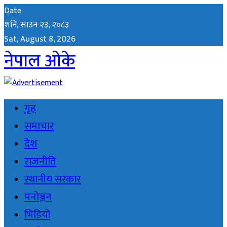
Date
शनि, साउन २३, २०८३
Sat, August 8, 2026
नेपाल ओके
गृह
समाचार
देश
राजनीति
स्थानीय सरकार
मनोञ्जन
भिडियो