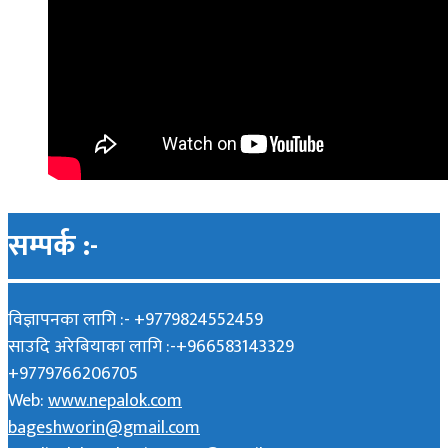
सम्पर्क :-
विज्ञापनका लागि :- +9779824552459
साउदि अरेबियाका लागि :-+966583143329
+9779766206705
Web:
www.nepalok.com
bageshworin@gmail.com