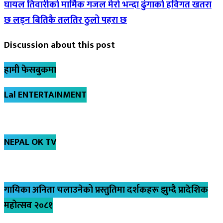
घायल तिवारीको मार्मिक गजल मेरो भन्दा ढुंगाको हविगत खतरा
छ लड्न बितिकै तलतिर ठुलो पहरा छ
Discussion about this post
हामी फेसबुकमा
Lal ENTERTAINMENT
NEPAL OK TV
गायिका अनिता चलाउनेको प्रस्तुतिमा दर्शकहरू झुम्दै प्रादेशिक
महोत्सव २०८१