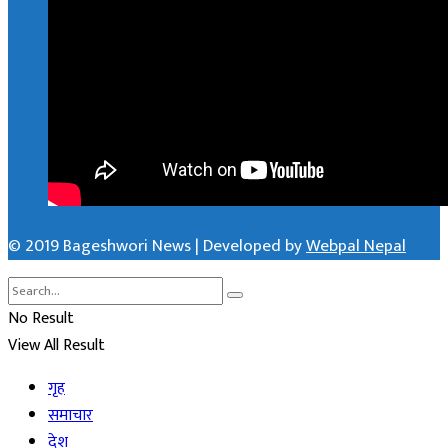
© 2019 Bageshwori News | Developed by
Webpal Nepal
No Result
View All Result
गृह
समाचार
देश