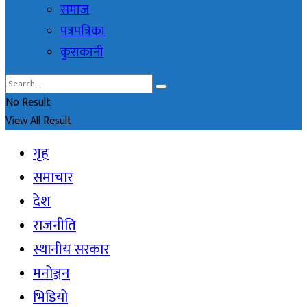
समाज
पत्रपत्रिका
कुराकानी
No Result
View All Result
गृह
समाचार
देश
राजनीति
स्थानीय सरकार
मनोञ्जन
भिडियो