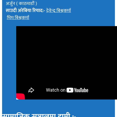
अर्जुन ( काठमाडौं )
साउदी अरेबिया रियाद:-
देवेन्द्र बिश्वकर्मा
भिम बिश्वकर्मा
सामाजिक सञ्जालमा हामी :-