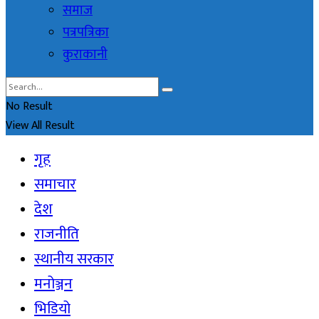
समाज
पत्रपत्रिका
कुराकानी
No Result
View All Result
गृह
समाचार
देश
राजनीति
स्थानीय सरकार
मनोञ्जन
भिडियो