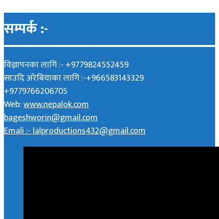
सम्पर्क :-
विज्ञापनका लागि :- +9779824552459
साउदि अरेबियाका लागि :-+966583143329
+9779766206705
Web:
www.nepalok.com
bageshworin@gmail.com
Emali :- lalproductions432@gmail.com