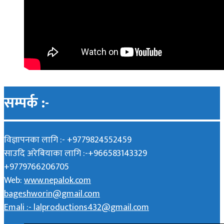
सम्पर्क :-
विज्ञापनका लागि :- +9779824552459
साउदि अरेबियाका लागि :-+966583143329
+9779766206705
Web:
www.nepalok.com
bageshworin@gmail.com
Emali :- lalproductions432@gmail.com