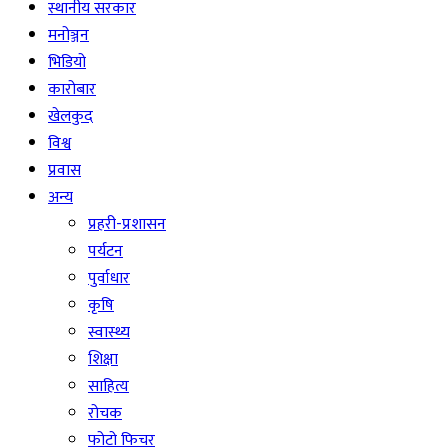
स्थानीय सरकार
मनोञ्जन
भिडियो
कारोबार
खेलकुद
विश्व
प्रवास
अन्य
प्रहरी-प्रशासन
पर्यटन
पुर्वाधार
कृषि
स्वास्थ्य
शिक्षा
साहित्य
रोचक
फोटो फिचर