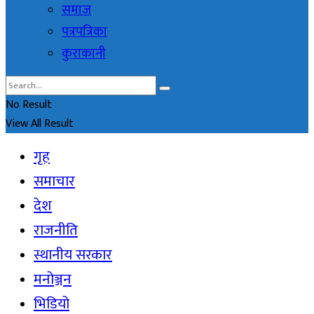
समाज
पत्रपत्रिका
कुराकानी
No Result
View All Result
गृह
समाचार
देश
राजनीति
स्थानीय सरकार
मनोञ्जन
भिडियो