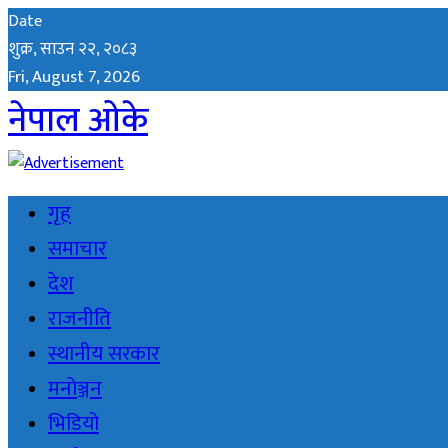
Date
शुक्र, साउन २२, २०८३
Fri, August 7, 2026
नेपाल ओके
गृह
समाचार
देश
राजनीति
स्थानीय सरकार
मनोञ्जन
भिडियो