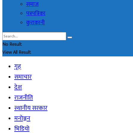
समाज
पत्रपत्रिका
कुराकानी
No Result
View All Result
गृह
समाचार
देश
राजनीति
स्थानीय सरकार
मनोञ्जन
भिडियो