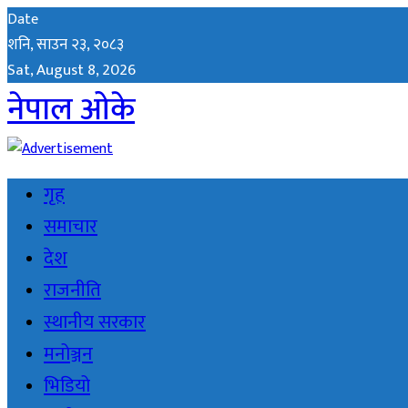
Date
शनि, साउन २३, २०८३
Sat, August 8, 2026
नेपाल ओके
गृह
समाचार
देश
राजनीति
स्थानीय सरकार
मनोञ्जन
भिडियो