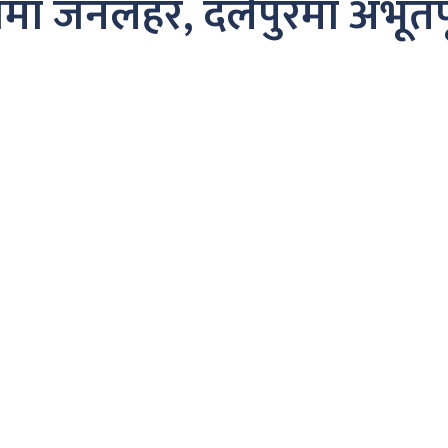
पक्षमा जनलहर, दलैपुरमा अभूतपू