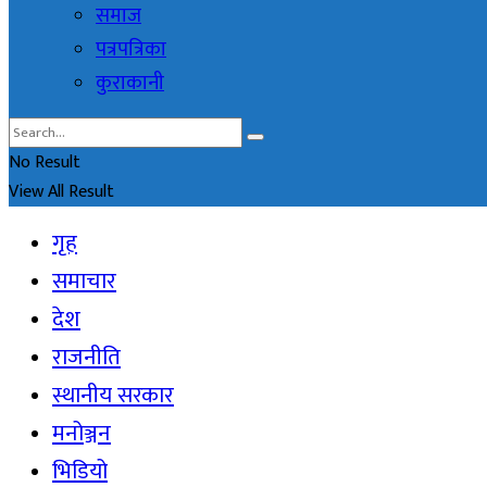
समाज
पत्रपत्रिका
कुराकानी
No Result
View All Result
गृह
समाचार
देश
राजनीति
स्थानीय सरकार
मनोञ्जन
भिडियो