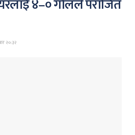
भियरलाई ४–० गोलले पराजित
बार २०:३२