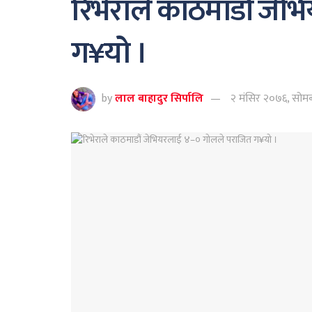
रिभेराले काठमाडौं जे
ग¥यो ।
by
लाल बाहादुर सिर्पालि
२ मंसिर २०७६, सोम