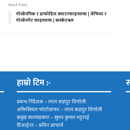
Next Post
गोल्डेनपिक र डाफोडिल क्वाटरफाइनलमा | जेभियर र
गोल्डेनगेट फाइनलमा | बास्केटबल
हाम्रो टिम :-
स
प्रबन्ध निर्देशक –
लाल बाहदुर शिर्पाली
अफिसियल फोटोग्राफर –
लाल बाहदुर शिर्पाली
प्रमुख सल्लाहकार –
सुमन कुमार भट्टराई
डिजाईनर – प्रविन आचार्य