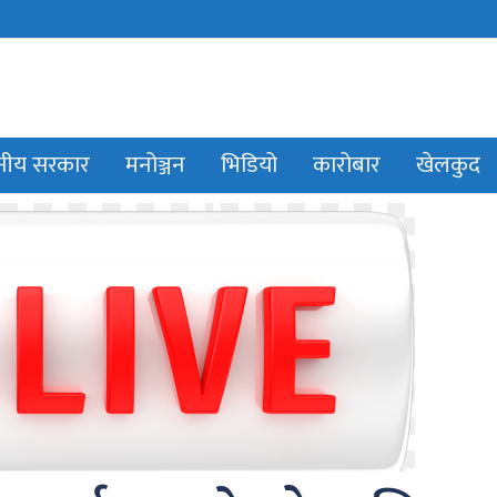
ानीय सरकार
मनोञ्जन
भिडियो
कारोबार
खेलकुद