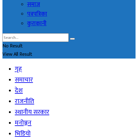
समाज
पत्रपत्रिका
कुराकानी
No Result
View All Result
गृह
समाचार
देश
राजनीति
स्थानीय सरकार
मनोञ्जन
भिडियो