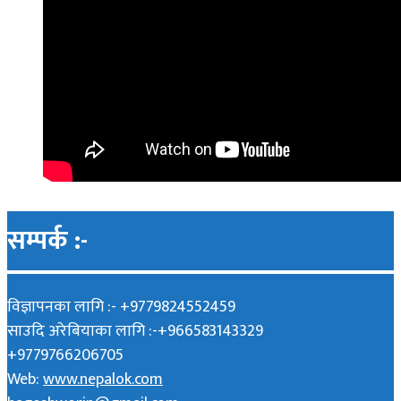
सम्पर्क :-
विज्ञापनका लागि :- +9779824552459
साउदि अरेबियाका लागि :-+966583143329
+9779766206705
Web:
www.nepalok.com