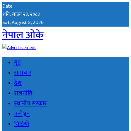
Date
शनि, साउन २३, २०८३
Sat, August 8, 2026
नेपाल ओके
गृह
समाचार
देश
राजनीति
स्थानीय सरकार
मनोञ्जन
भिडियो