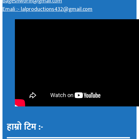
bageshworin@gmail.com
Emali :- lalproductions432@gmail.com
हाम्रो टिम :-