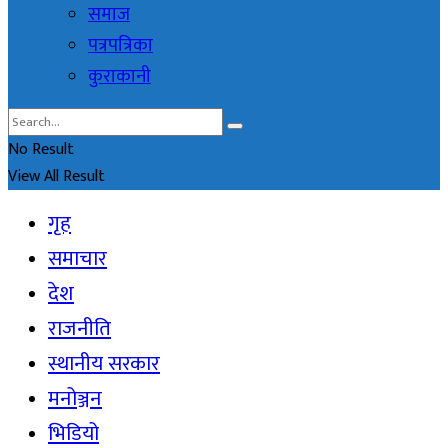
समाज
पत्रपत्रिका
कुराकानी
No Result
View All Result
गृह
समाचार
देश
राजनीति
स्थानीय सरकार
मनोञ्जन
भिडियो