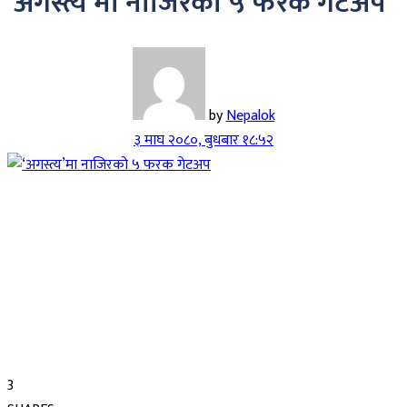
‘अगस्त्य’मा नाजिरको ५ फरक गेटअप
by
Nepalok
३ माघ २०८०, बुधबार १८:५२
3