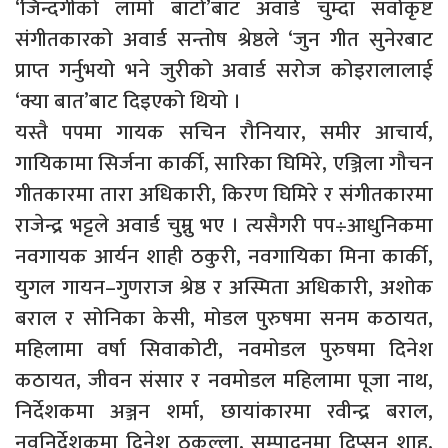
‘जिन्दगीको लामो बाटो’बाट अवार्ड चुम्दा सर्वोकृष्ट
संगीतकारको अवार्ड सन्तोष श्रेष्ठले ‘जुन गीत सुनेरबाट
प्राप्त गर्नुभयो भने जुरीको अवार्ड सरोज कोइरालालाई
‘क्या बात’बाट दिइएको थियो ।
यस्तै पपमा गायक सचिन रौनियार, समीर आचार्य,
गायिकामा सिर्जना कार्की, सारिका घिमिरे, एञ्जिला गौचन
गीतकारमा तारा अधिकारी, किरण घिमिरे र संगीतकारमा
राजेन्द्र भट्टले अवार्ड चुम्नु भए । त्यसैगरी पप÷आधुनिकमा
नवगायक आर्यन शाही ठकुरी, नवगायिका मिना कार्की,
युगल गायन–गुणराज श्रेष्ठ र अस्मिता अधिकारी, अशोक
बराल र सोनिका केसी, मोडल पुरुषमा सनम कठायत,
महिलामा वर्षा सिवाकोटी, नवमोडल पुरुषमा दिनेश
कठायत, जीवन संसार र नवमोडल महिलामा पूजा नाथ,
निर्देशकमा अञ्जन शर्मा, छायांकारमा रवीन्द्र बराल,
नवनिर्देशकमा दिनेश ठकुल्ला, सम्पादनमा दिप्सन शाह,