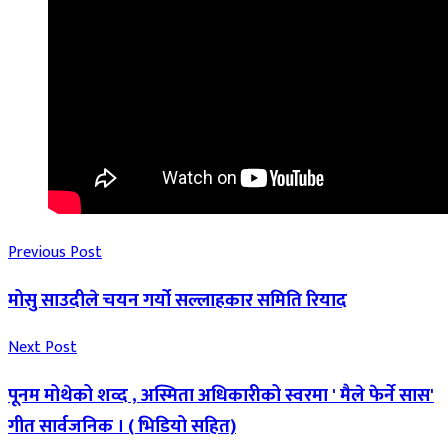
Previous Post
मोसु साउदीले चयन गर्यो सल्लाहकार समिति रियाद
Next Post
पूनम मोथेको शव्द , अस्मिता अधिकारीको स्वरमा ' मैले फेर्ने सास'
गीत सार्वजनिक । ( भिडियो सहित)