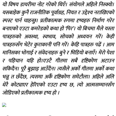
यो विषय डायरीमा नोट गरेको थिएँ। संयोगले अहिले निस्क्यो।
यसबाहेक कुनै राजनीतिक पूर्वाग्रह, नियत र उद्देश्य नराखिएको
स्पस्ट पार्न चाहन्छु। प्रतीकात्मक रुपमा दृष्यहरु निर्माण गरेर
बनाएको एउटा कमरेडको कथा हो ‘पिर’। यो बिचमा मैले यस्ता
पात्रहरुको अवस्था, स्वभाव, सोचको अध्ययन गरें। केही
पात्रहरुसँग भेटेर कुराकानी पनि गरें। केहि पात्रहरु पढें । आम
मानिसका भोगाई र संवेदनाहरु बुने र भिडियो बनाएँ। मेरो पेशा
र पहिचान यहि हो।एउटै गीतमा सबै दृष्टिकोण अटाउन
सकिदैन। पूरै बुझाइ आउँदैन। त्यसैले अर्को गीतमा अर्को कथा
भन्नु त छँदैछ, त्यसमा अर्कै दृष्टिकोण समेटौला। अहिले अलि
धेरै कोट्याएर हेरिएको एउटा दृष्य छ, त्यो आत्मसम्मानसँग
जोडिएको प्रतीकात्मक दृष्य हो ।