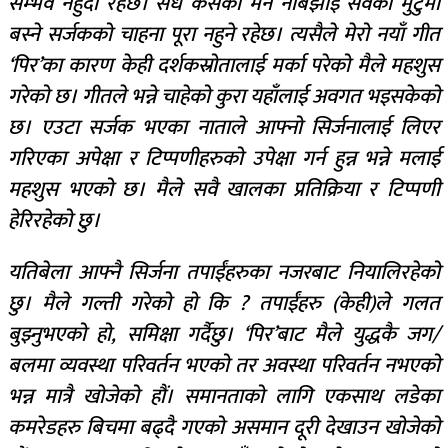
सम्भव नहुँदो रहेछ। सधैं कसैको मन नबिझाइ सवैको मुटुमा
बस्ने सर्जकको चाहना पूरा नहुने रहेछ। त्यसैले मेरो नयाँ गीत
‘पिर’का कारण केही दर्शकस्रोतालाई मर्का परेको मैले महशुस
गरेको छ। गीतले भन्ने चाहेको कुरा यहाँलाई अवगत भइसकेको
छ। एउटा सर्जक भएका नाताले आफ्नो सिर्जनालाई लिएर
गरिएका अपेक्षा र टिप्पणीहरुको उपेक्षा गर्न हुन्न भन्ने मलाई
महशुस भएको छ। मैले सवै खालका प्रतिक्रिया र टिप्पणी
हेरिरहेको छु।
यतिबेला आफ्नै सिर्जना तपाईंहरुका नजरबाट नियालिरहेको
छु। मैले गल्ती गरेको हो कि ? तपाईंहरु (केही)ले गलत
बुझ्नुभएको हो, समिक्षा गर्दैछु। ‘पिर’बाट मैले युद्धकै जग/
बलमा व्यवस्था परिवर्तन भएको तर अवस्था परिवर्तन नभएको
भन्न मात्रै खोजेको हौं। समानताको लागि एकसाथ लडेका
कमरेडहरु बिचमा बढ्दै गएको असमान दूरी देखाउन खोजेको