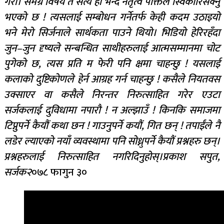
गरौं। समग्र विषय त सत्य हो भन्दै नेतृत्व पंक्तिले स्विकारिसक्नु
भएको छ ! त्यसलाई सम्बोधन गर्नेतर्फ केही कदम उठाइयो
भने मेरो सिर्जनाले सार्थकता पाउने थियो। भिडियो हेरिरहँदा
जुन–जुन दृष्यले सन्बन्धित साथीहरुलाई आत्मसम्मानमा चोट
पुगेको छ, त्यस प्रति म फेरी पनि क्षमा चाहन्छु ! यसलाई
कलाको दुष्टिकोणले हेर्न आग्रह गर्न चाहन्छु ! कसैले नियतवस
उक्साएर वा कसैले निरन्तर निरुत्साहित गरेर एउटा
सर्जकलाई दुविधामा नपारौ ! न अल्झाउँ ! किनकि समाजमा
टिप्नुपर्ने कैयौं कथा छन ! गाउनुपर्ने कयौं, गित छन् ! तपाईंले नै
लडेर ल्याएको नयाँ व्यवस्थामा पनि सोध्नुपर्ने कैयौं प्रश्नहरु छन्।
प्रश्नहरुलाई निरुत्साहित नगरिदिनुहोस्।प्रकाश सपुत,
सर्जक२
०७८ फागुन ३०