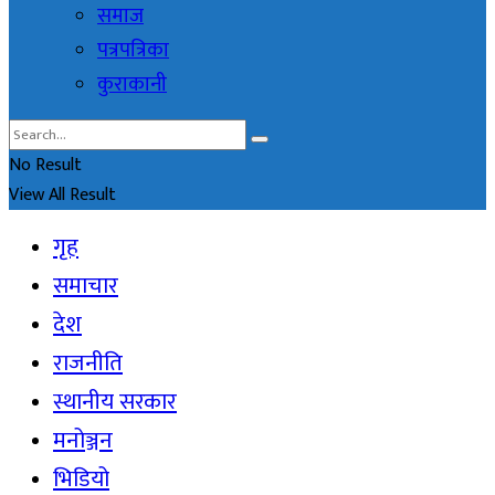
समाज
पत्रपत्रिका
कुराकानी
No Result
View All Result
गृह
समाचार
देश
राजनीति
स्थानीय सरकार
मनोञ्जन
भिडियो