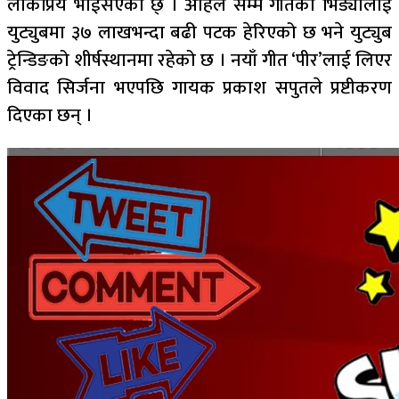
लोकप्रिय भाईसएको छ् । अहिले सम्म गीतको भिड्योलाई
युट्युबमा ३७ लाखभन्दा बढी पटक हेरिएको छ भने युट्युब
ट्रेन्डिङको शीर्षस्थानमा रहेको छ । नयाँ गीत ‘पीर’लाई लिएर
विवाद सिर्जना भएपछि गायक प्रकाश सपुतले प्रष्टीकरण
दिएका छन् ।