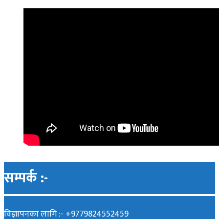
सम्पर्क :-
विज्ञापनका लागि :- +9779824552459