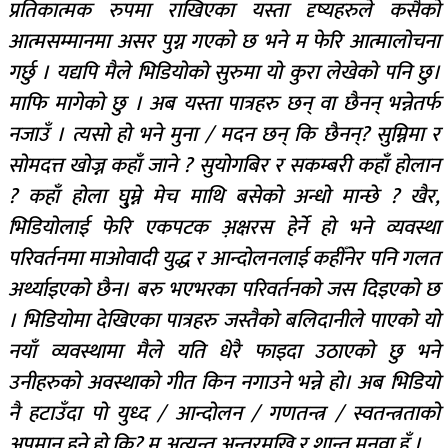
प्रतिकात्मक रुपमा राखिएका यस्ता दृष्यहरुले कसैको
आत्मसम्मानमा असर पुग्न गएको छ भने म फेरि आत्मालोचना
गर्छु । यद्यपि मैले भिडियोको सुरुमा यो कुरा लेखेको पनि छु।
माफि मागेको छु । अब यस्ता पात्रहरु छन् वा छैनन् भन्नेतर्फ
नजाउँ । त्यसो हो भने मुना / मदन छन् कि छैनन्? सुम्निमा र
सोमदत्त खोज्न कहाँ जाने ? सुयोगबिर र सकम्बरी कहाँ होलान
? कहाँ होला घु्म्ने मेच माथि बसेको अन्धो मान्छे ? खैर,
भिडियोलाई फेरि एकपटक अ़क्षरस हेर्ने हो भने व्यवस्था
परिवर्तनमा माओवादी युद्ध र आन्दोलनलाई कहीँनेर पनि गलत
अर्थ्याइएको छैन। बरु भएभरका परिवर्तनको जस दिइएको छ
। भिडियोमा देखिएका पात्रहरु जस्तैको बलिदानीले पाएको यो
नयाँ व्यवस्थामा मैले यति धेरै फाइदा उठाएको छु भने
उनीहरुको अवस्थाको गीत किन नगाउने भन्ने हो। अब भिडियो
नै हटाउँदा पो युध्द / आन्दोलन / गणतन्त्र / स्वतन्त्रताको
अपमान हुने हो कि? म अत्यन्त अन्तरमुखि र शान्त मनुवा हुँ ।