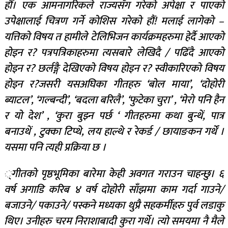
हौं। एक आमनागरिकले राज्यसँग गरेको अपेक्षा र पाएको
उपेक्षालाई चित्रण गर्ने कोशिस गरेको हौं! मलाई लागेको –
यत्तिको विषय त हामीले टेलिभिजन कार्यक्रमहरुमा हेर्दै आएको
होइन र? पत्रपत्रिकाहरुमा त्यसबारे लेखिदै / पढिँदै आएको
होइन र? छर्लङ्गै देखिएको विषय होइन र? स्वीकारिएको विषय
होइन र?जसरी यसअघिका गीतहरु ‘बोल माया’, ‘दोहोरी
ब्याटल’, ‘गल्बन्दी’, ‘बदला बरिलै’, ‘फुटेका चुरा’ , ‘मेरो पनि हैन
र यो देश’ , ‘कुरा बुझ्न पर्छ ‘ गीतहरुमा कथा बुन्थें, पात्र
बनाउथें , टुक्का टिप्थे, लय हाल्थे र रेकर्ड / छायाङकन गर्थें ।
यसमा पनि त्यही प्रक्रिया छ ।
्गीतको पृष्ठभूमिका बारेमा केही अवगत गराउन चाहन्छु। ६
वर्ष अगाडि करिब ४ वर्ष दोहोरी साँझमा काम गर्दा गाउने/
बजाउने/ पकाउने/ पस्कने मध्यका थुप्रै सहकर्मीहरु पुर्व लडाकु
थिए। उनीहरु चरम निराशाबादी कुरा गर्थे। त्यो समयमा नै मैले