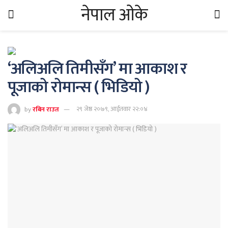
नेपाल ओके
‘अलिअलि तिमीसँग’ मा आकाश र
पूजाको रोमान्स ( भिडियो )
by
रबिन राउत
२९ जेष्ठ २०७९, आईतवार २२:०४