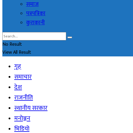
समाज
पत्रपत्रिका
कुराकानी
No Result
View All Result
गृह
समाचार
देश
राजनीति
स्थानीय सरकार
मनोञ्जन
भिडियो