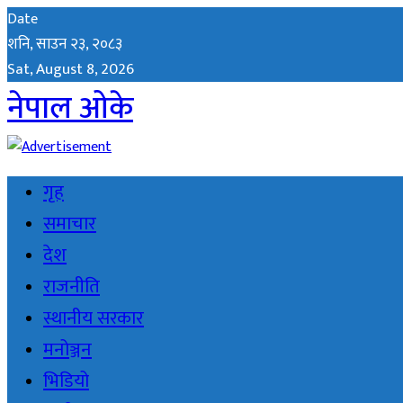
Date
शनि, साउन २३, २०८३
Sat, August 8, 2026
नेपाल ओके
गृह
समाचार
देश
राजनीति
स्थानीय सरकार
मनोञ्जन
भिडियो