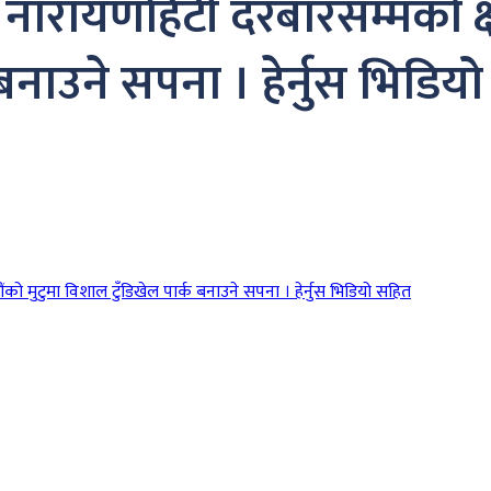
 नारायणहिटी दरबारसम्मको क्ष
 बनाउने सपना । हेर्नुस भिडिय