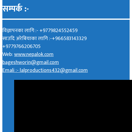
सम्पर्क :-
विज्ञापनका लागि :- +9779824552459
साउदि अरेबियाका लागि :-+966583143329
+9779766206705
Web:
www.nepalok.com
bageshworin@gmail.com
Emali :- lalproductions432@gmail.com