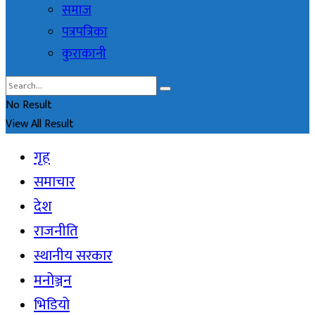
समाज
पत्रपत्रिका
कुराकानी
No Result
View All Result
गृह
समाचार
देश
राजनीति
स्थानीय सरकार
मनोञ्जन
भिडियो