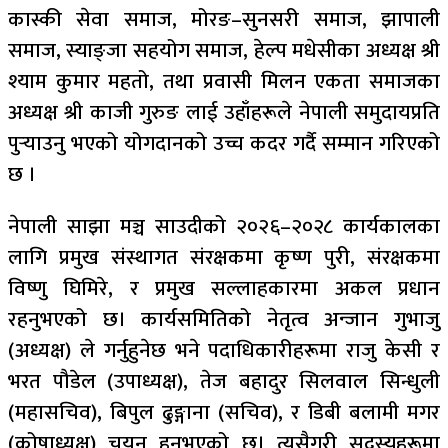
कास्की सेवा समाज, मोरङ–सुनसरी समाज, झापाली
समाज, स्याङ्जा सहयोग समाज, हेल्प मधेसीका अध्यक्ष श्री
श्याम कुमार महतो, तथा प्रवासी मिलन एकता समाजका
अध्यक्ष श्री काजी गुरुङ लाई उहाँहरूले नेपाली समुदायप्रति
पुर्‍याउनु भएको योगदानको उच्च कदर गर्दै सम्मान गरिएको
छ ।
नेपाली साझा मञ्च साउदीको २०२६–२०२८ कार्यकालका
लागि प्रमुख संस्थागत संरक्षकमा कृष्ण पुरी, संरक्षकमा
विष्णु घिमिरे, र प्रमुख सल्लाहकारमा अकल प्रधान
रहनुभएको छ। कार्यसमितिको नेतृत्व अन्जान गुभाजु
(अध्यक्ष) ले गर्नुहुनेछ भने पदाधिकारीहरूमा राजु केसी र
भरत पौडेल (उपाध्यक्ष), तेज बहादुर सिलवाल सिन्धुली
(महासचिव), बिपुल ढुङ्गाना (सचिव), र डिबी बलामी मगर
(कोषाध्यक्ष) चयन हुनुभएको छ। त्यसैगरी सदस्यहरूमा