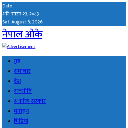
Date
शनि, साउन २३, २०८३
Sat, August 8, 2026
नेपाल ओके
गृह
समाचार
देश
राजनीति
स्थानीय सरकार
मनोञ्जन
भिडियो