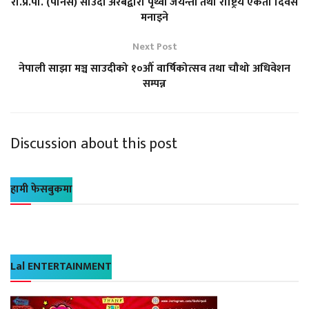
रा.प्र.पा. (पानस) साउदी अरबद्वारा पृथ्वी जयन्ती तथा राष्ट्रिय एकता दिवस
मनाइने
Next Post
नेपाली साझा मञ्च साउदीको १०औँ वार्षिकोत्सव तथा चौथो अधिवेशन
सम्पन्न
Discussion about this post
हामी फेसबुकमा
Lal ENTERTAINMENT