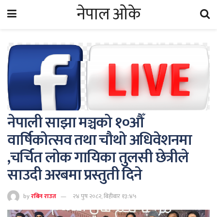
नेपाल ओके
नेपाली साझा मञ्चको १०औँ
वार्षिकोत्सव तथा चौथो अधिवेशनमा
,चर्चित लोक गायिका तुलसी छेत्रीले
साउदी अरबमा प्रस्तुती दिने
by
रबिन राउत
२४ पुष २०८२, बिहीबार १३:४५