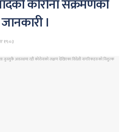
यादको कोरोना संक्रमणको
य जानकारी ।
बार १९:०३