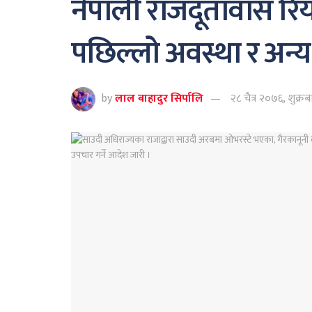
नेपाली राजदूतावास रि
पछिल्लो अवस्था र अन्
by
लाल बाहादुर सिर्पालि
२८ चैत्र २०७६, शुक्र