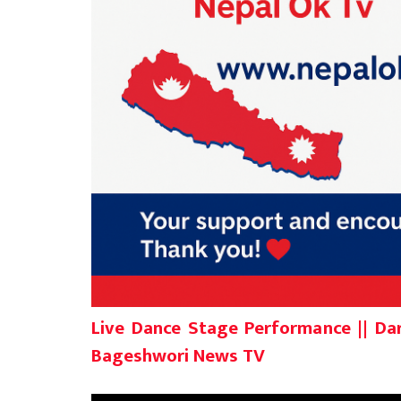
Live Dance Stage Performance || Darse
Bageshwori News TV