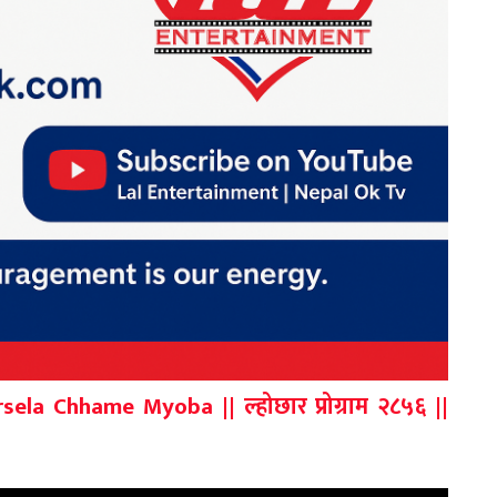
la Chhame Myoba || ल्होछार प्रोग्राम २८५६ ||