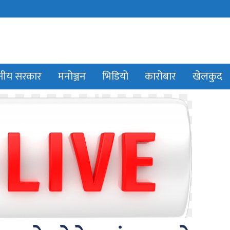
ानीय सरकार
मनोञ्जन
भिडियो
कारोबार
खेलकुद