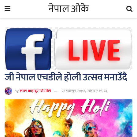
नेपाल ओके
जी नेपाल एचडीले होली उत्सव मनाउँदै
by
लाल बाहादुर सिर्पालि
२६ फाल्गुन २०७६, सोमबार १६:१३