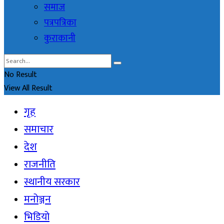
समाज
पत्रपत्रिका
कुराकानी
No Result
View All Result
गृह
समाचार
देश
राजनीति
स्थानीय सरकार
मनोञ्जन
भिडियो