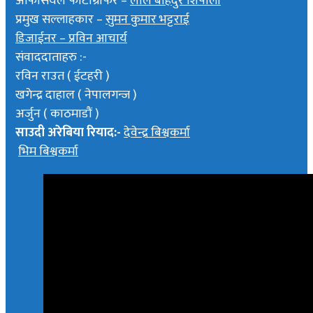
अफिसियल फोटोग्राफर –
लाल बाहदुर शिर्पाली
प्रमुख सल्लाहकार –
सुमन कुमार भट्टराई
डिजाईनर – प्रविन आचार्य
संवाददाताहरु :-
रविन राउत ( ईटहरी )
खगेन्द्र दाहाल ( नेपालगन्ज )
अर्जुन ( काठमाडौं )
साउदी अरेबिया रियाद:-
देवेन्द्र बिश्वकर्मा
भिम बिश्वकर्मा