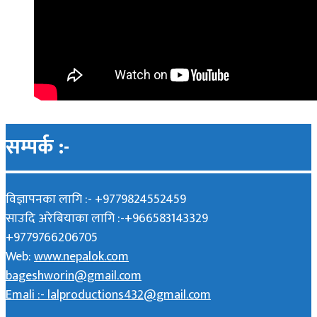
सम्पर्क :-
विज्ञापनका लागि :- +9779824552459
साउदि अरेबियाका लागि :-+966583143329
+9779766206705
Web:
www.nepalok.com
bageshworin@gmail.com
Emali :- lalproductions432@gmail.com