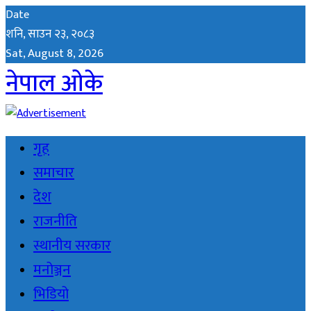
Date
शनि, साउन २३, २०८३
Sat, August 8, 2026
नेपाल ओके
गृह
समाचार
देश
राजनीति
स्थानीय सरकार
मनोञ्जन
भिडियो