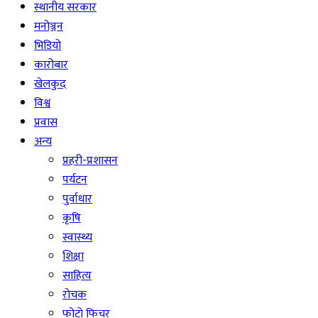
स्थानीय सरकार
मनोञ्जन
भिडियो
कारोबार
खेलकुद
विश्व
प्रवास
अन्य
प्रहरी-प्रशासन
पर्यटन
पुर्वाधार
कृषि
स्वास्थ्य
शिक्षा
साहित्य
रोचक
फोटो फिचर