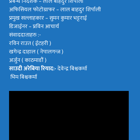
प्रबन्ध निर्देशक –
लाल बाहदुर शिर्पाली
अफिसियल फोटोग्राफर –
लाल बाहदुर शिर्पाली
प्रमुख सल्लाहकार –
सुमन कुमार भट्टराई
डिजाईनर – प्रविन आचार्य
संवाददाताहरु :-
रविन राउत ( ईटहरी )
खगेन्द्र दाहाल ( नेपालगन्ज )
अर्जुन ( काठमाडौं )
साउदी अरेबिया रियाद:-
देवेन्द्र बिश्वकर्मा
भिम बिश्वकर्मा