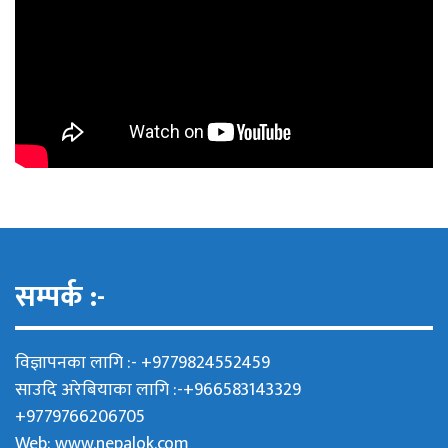
सम्पर्क :-
विज्ञापनका लागि :- +9779824552459
साउदि अरेबियाका लागि :-+966583143329
+9779766206705
Web:
www.nepalok.com