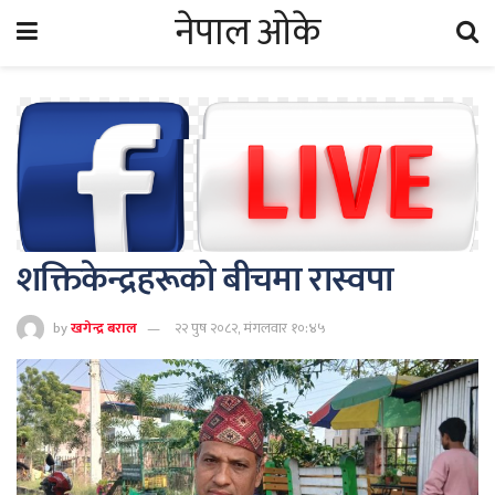
नेपाल ओके
शक्तिकेन्द्रहरूको बीचमा रास्वपा
by
खगेन्द्र बराल
२२ पुष २०८२, मंगलवार १०:४५