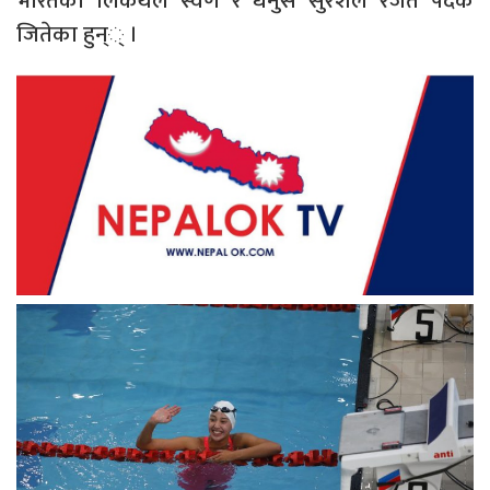
भारतका लिकथले स्वर्ण र धनुस सुरेशले रजत पदक
जितेका हुन्् ।