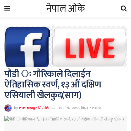
नेपाल ओके
पौडी ः गौरिकाले दिलाईन
ऐतिहासिक स्वर्ण, १३ औं दक्षिण
एसियाली खेलकुद(साग)
by
लाल बाहादुर सिर्पालि
१९ मंसिर २०७६, बिहीबार १७:२०