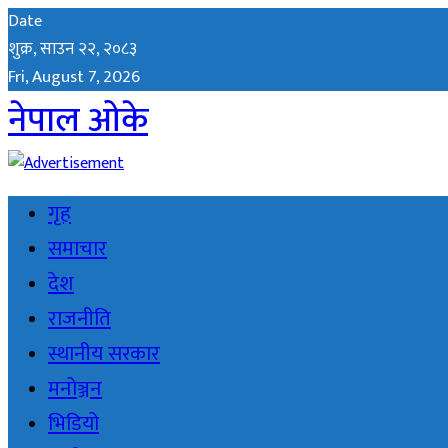
Date
शुक्र, साउन २२, २०८३
Fri, August 7, 2026
नेपाल ओके
गृह
समाचार
देश
राजनीति
स्थानीय सरकार
मनोञ्जन
भिडियो