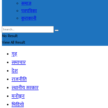
समाज
पत्रपत्रिका
कुराकानी
No Result
View All Result
गृह
समाचार
देश
राजनीति
स्थानीय सरकार
मनोञ्जन
भिडियो