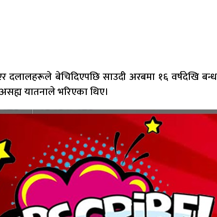
एर दलालहरूले बेचिदिएपछि साउदी अरबमा १६ वर्षदेखि ब
र असह्य यातनाले भरिएका थिए।