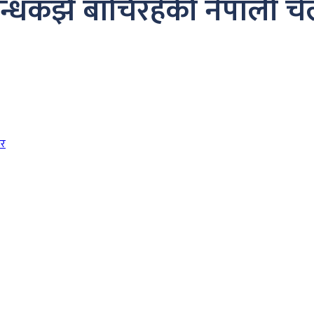
न्धकझैँ बाँचिरहेकी नेपाली 