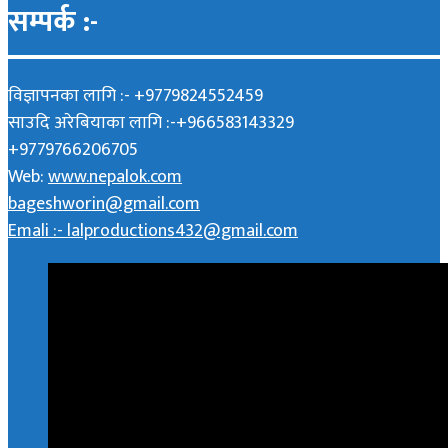
सम्पर्क :-
विज्ञापनका लागि :- +9779824552459
साउदि अरेबियाका लागि :-+966583143329
+9779766206705
Web:
www.nepalok.com
bageshworin@gmail.com
Emali :- lalproductions432@gmail.com