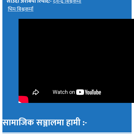
साउदी अरेबिया रियाद:-
देवेन्द्र बिश्वकर्मा
भिम बिश्वकर्मा
सामाजिक सञ्जालमा हामी :-