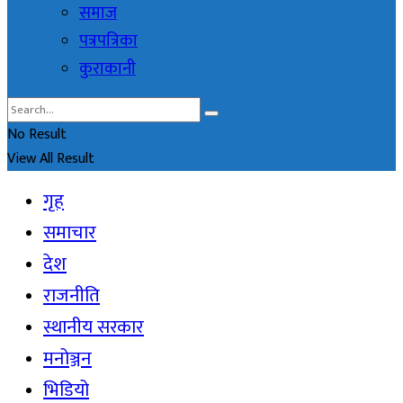
समाज
पत्रपत्रिका
कुराकानी
No Result
View All Result
गृह
समाचार
देश
राजनीति
स्थानीय सरकार
मनोञ्जन
भिडियो