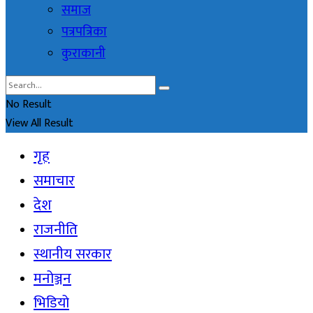
समाज
पत्रपत्रिका
कुराकानी
No Result
View All Result
गृह
समाचार
देश
राजनीति
स्थानीय सरकार
मनोञ्जन
भिडियो