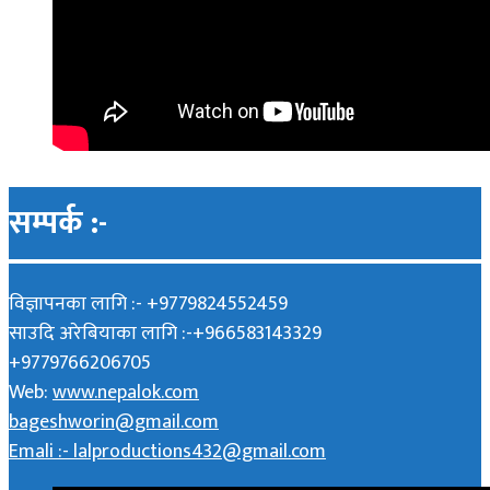
सम्पर्क :-
विज्ञापनका लागि :- +9779824552459
साउदि अरेबियाका लागि :-+966583143329
+9779766206705
Web:
www.nepalok.com
bageshworin@gmail.com
Emali :- lalproductions432@gmail.com