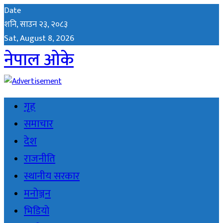
Date
शनि, साउन २३, २०८३
Sat, August 8, 2026
नेपाल ओके
गृह
समाचार
देश
राजनीति
स्थानीय सरकार
मनोञ्जन
भिडियो