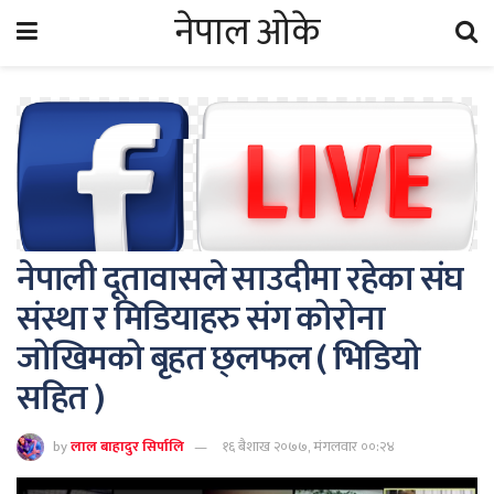
नेपाल ओके
नेपाली दूतावासले साउदीमा रहेका संघ
संस्था र मिडियाहरु संग कोरोना
जोखिमको बृहत छ्लफल ( भिडियो
सहित )
by
लाल बाहादुर सिर्पालि
१६ बैशाख २०७७, मंगलवार ००:२४