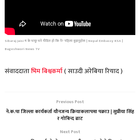
Sibaraj Jaisi म के भन्छु भने पीडित हो कि नै? पहिला बुझनुहोस | Nepal Embassy KSA |
Bageshwori News TV
संवाददाता
भिम बिश्वकर्मा
( साउदी अरेबिया रियाद )
Previous Post
ने.क.पा जिल्ला कार्यकर्ता यौनजन्य क्रियाकलापमा पक्राउ | सुप्रीया सिंह
र गोबिन्द ढाट
Next Post