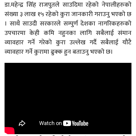
डा.महेन्द्र सिँह राजपुतले साउदिमा रहेको नेपालीहरुको
संख्या ३ लाख १५ रहेको कुरा जानकारी गराउनु भएको छ
। साथै साउदी सरकारले सम्पुर्ण देशका नागरिकहरुको
उपचारमा केही कमि नहुनका लागि सबैलाई संमान
व्यावहार गर्ने गरेको कुरा उल्लेख गर्दै सबैलाई यौटै
व्यावहार गर्ने कुरामा ढुक्क हुन बताउनु भएको छ।