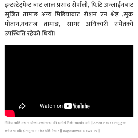
इन्टरटेट्मेन्ट बाट लाल प्रसाद सेर्पाली, पि.टि अन्लाईनबाट
सुजित तामाङ अन्य मिडियाबाट रोशन एन श्रेष्ठ ,सुक्र
मोतान,नवराज तामाङ, सागर अधिकारी समेतको
उपस्थिति रहेको थियो।
मिडिया बाजि गरेर म योस्तो उस्तो भन्दा पनि हामीले मिलेर सहयोग गरौं || Amrit Paudel भनु हुन्छ
कमेन्ट मा सहि हो भनु मा र पकेट देखि पैसा ? || Bageshwori News TV ||