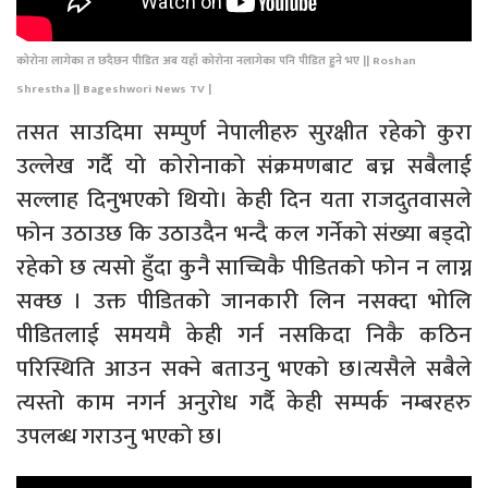
कोरोना लागेका त छदैछन पीडित अब यहाँ कोरोना नलागेका पनि पीडित हुने भए || Roshan
Shrestha || Bageshwori News TV |
तसत साउदिमा सम्पुर्ण नेपालीहरु सुरक्षीत रहेको कुरा
उल्लेख गर्दै यो कोरोनाको संक्रमणबाट बच्न सबैलाई
सल्लाह दिनुभएको थियो। केही दिन यता राजदुतवासले
फोन उठाउछ कि उठाउदैन भन्दै कल गर्नेको संख्या बड्दो
रहेको छ त्यसो हुँदा कुनै साच्चिकै पीडितको फोन न लाग्न
सक्छ । उक्त पीडितको जानकारी लिन नसक्दा भोलि
पीडितलाई समयमै केही गर्न नसकिदा निकै कठिन
परिस्थिति आउन सक्ने बताउनु भएको छ।त्यसैले सबैले
त्यस्तो काम नगर्न अनुरोध गर्दै केही सम्पर्क नम्बरहरु
उपलब्ध गराउनु भएको छ।