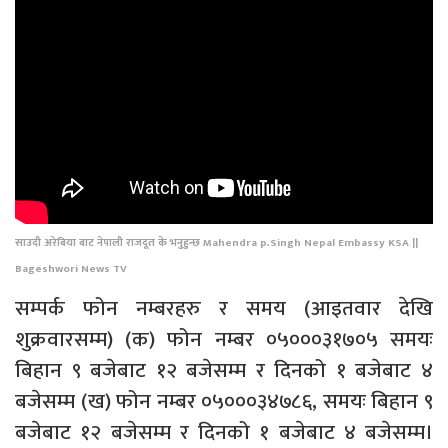
साउदी अरेबिया बाट नेपाली राजदूत के भनुहुन्छ Mahendra p.Singh Nepal Embassy KSA ||
Bageshwori News TV
सम्पर्क फोन नम्बरहरु र समय (आइतवार देखि
शुक्रवारसम्म) (क) फोन नम्बर ०५०००३१७०५ समयः
बिहान ९ बजेबाट १२ बजेसम्म र दिनको १ बजेबाट ४
बजेसम्म (ख) फोन नम्बर ०५०००३४७८६, समयः बिहान ९
बजेबाट १२ बजेसम्म र दिनको १ बजेबाट ४ बजेसम्म।