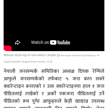
मिडियाहरु लाई के भन्छु भने गलत समाचार न बनाइदिए हुने Narayan Paswan || Embassy of
Nepal Riyadh | Bageshwori News TV ||
नेपाली जनसम्पर्क समितिका अध्यक्ष दिपक रेग्मिले
आफुले जनसम्पर्कको तर्फबाट ५ जना बस्न सक्ने
क्वारेन्टाइन बनाएको र उक्त क्वारेन्टाइनमा हाल १ जना
पीडितलाई राखेको र अर्को एकजना पीडितलाई उनै
पीडितको रूम पुगेर आफुहरुले केही खाद्यान्न उपलब्ध