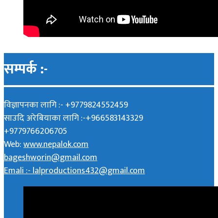
सम्पर्क :-
विज्ञापनका लागि :- +9779824552459
साउदि अरेबियाका लागि :-+966583143329
+9779766206705
Web:
www.nepalok.com
bageshworin@gmail.com
Emali :- lalproductions432@gmail.com