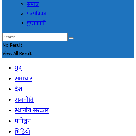
समाज
पत्रपत्रिका
कुराकानी
No Result
View All Result
गृह
समाचार
देश
राजनीति
स्थानीय सरकार
मनोञ्जन
भिडियो