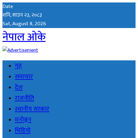
Date
शनि, साउन २३, २०८३
Sat, August 8, 2026
नेपाल ओके
गृह
समाचार
देश
राजनीति
स्थानीय सरकार
मनोञ्जन
भिडियो