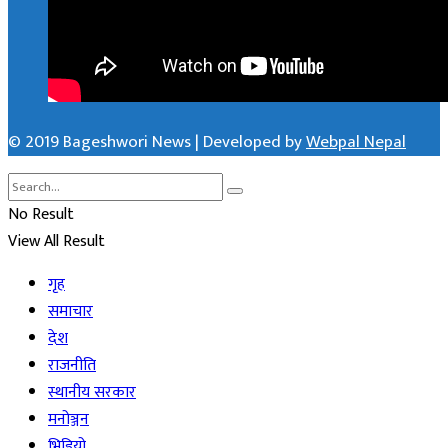
© 2019 Bageshwori News | Developed by
Webpal Nepal
No Result
View All Result
गृह
समाचार
देश
राजनीति
स्थानीय सरकार
मनोञ्जन
भिडियो