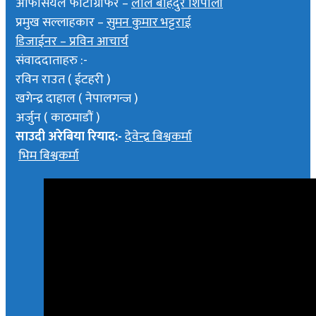
अफिसियल फोटोग्राफर –
लाल बाहदुर शिर्पाली
प्रमुख सल्लाहकार –
सुमन कुमार भट्टराई
डिजाईनर – प्रविन आचार्य
संवाददाताहरु :-
रविन राउत ( ईटहरी )
खगेन्द्र दाहाल ( नेपालगन्ज )
अर्जुन ( काठमाडौं )
साउदी अरेबिया रियाद:-
देवेन्द्र बिश्वकर्मा
भिम बिश्वकर्मा