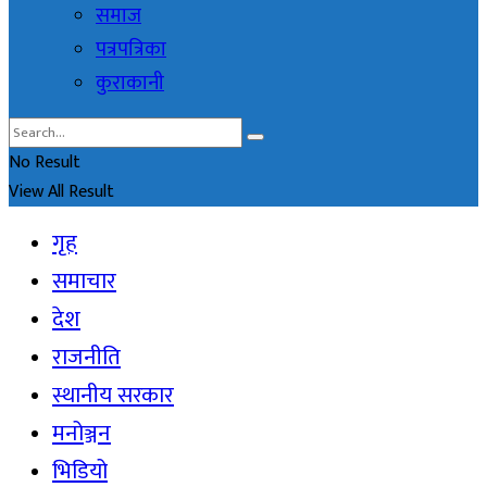
समाज
पत्रपत्रिका
कुराकानी
No Result
View All Result
गृह
समाचार
देश
राजनीति
स्थानीय सरकार
मनोञ्जन
भिडियो