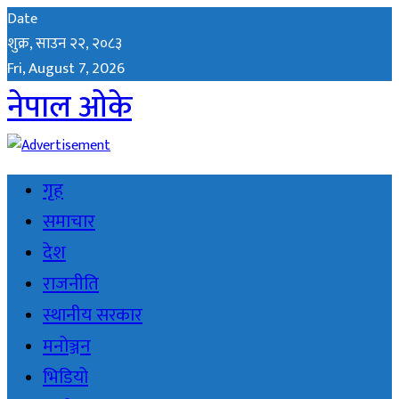
Date
शुक्र, साउन २२, २०८३
Fri, August 7, 2026
नेपाल ओके
गृह
समाचार
देश
राजनीति
स्थानीय सरकार
मनोञ्जन
भिडियो