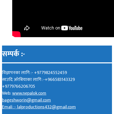
सम्पर्क :-
विज्ञापनका लागि :- +9779824552459
साउदि अरेबियाका लागि :-+966583143329
+9779766206705
Web:
www.nepalok.com
bageshworin@gmail.com
Emali :- lalproductions432@gmail.com