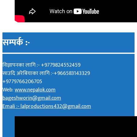
सम्पर्क :-
विज्ञापनका लागि :- +9779824552459
साउदि अरेबियाका लागि :-+966583143329
+9779766206705
Web:
www.nepalok.com
bageshworin@gmail.com
Emali :- lalproductions432@gmail.com