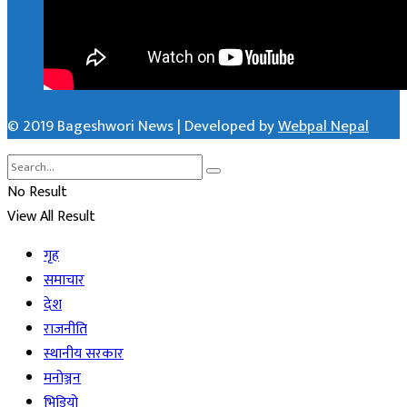
© 2019 Bageshwori News | Developed by
Webpal Nepal
No Result
View All Result
गृह
समाचार
देश
राजनीति
स्थानीय सरकार
मनोञ्जन
भिडियो