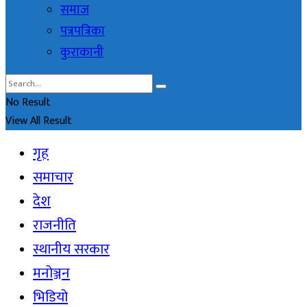
समाज
पत्रपत्रिका
कुराकानी
No Result
View All Result
गृह
समाचार
देश
राजनीति
स्थानीय सरकार
मनोञ्जन
भिडियो