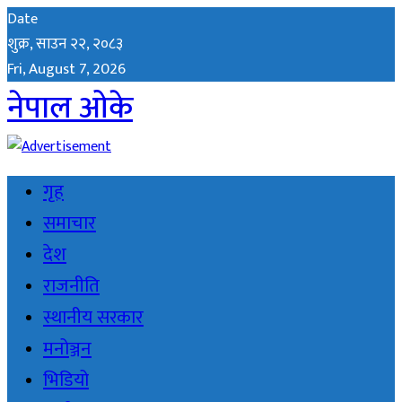
Date
शुक्र, साउन २२, २०८३
Fri, August 7, 2026
नेपाल ओके
गृह
समाचार
देश
राजनीति
स्थानीय सरकार
मनोञ्जन
भिडियो