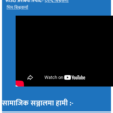
साउदी अरेबिया रियाद:-
देवेन्द्र बिश्वकर्मा
भिम बिश्वकर्मा
सामाजिक सञ्जालमा हामी :-