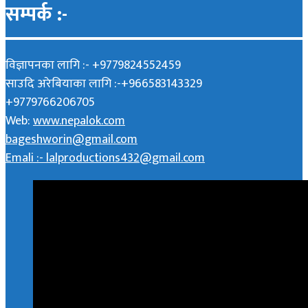
सम्पर्क :-
विज्ञापनका लागि :- +9779824552459
साउदि अरेबियाका लागि :-+966583143329
+9779766206705
Web:
www.nepalok.com
bageshworin@gmail.com
Emali :- lalproductions432@gmail.com