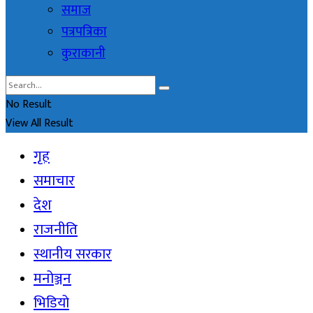
समाज
पत्रपत्रिका
कुराकानी
No Result
View All Result
गृह
समाचार
देश
राजनीति
स्थानीय सरकार
मनोञ्जन
भिडियो