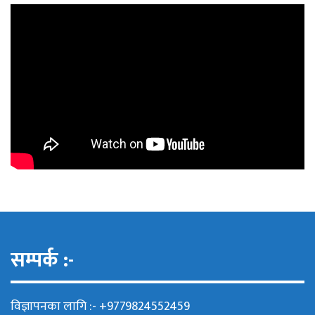
सम्पर्क :-
विज्ञापनका लागि :- +9779824552459