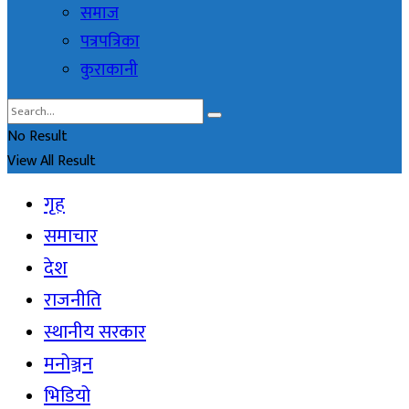
समाज
पत्रपत्रिका
कुराकानी
No Result
View All Result
गृह
समाचार
देश
राजनीति
स्थानीय सरकार
मनोञ्जन
भिडियो