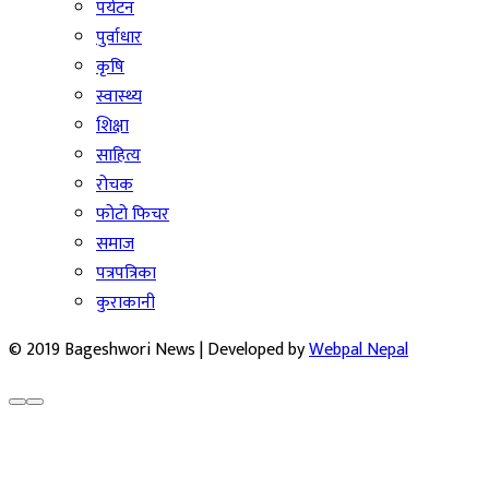
पर्यटन
पुर्वाधार
कृषि
स्वास्थ्य
शिक्षा
साहित्य
रोचक
फोटो फिचर
समाज
पत्रपत्रिका
कुराकानी
© 2019 Bageshwori News | Developed by
Webpal Nepal