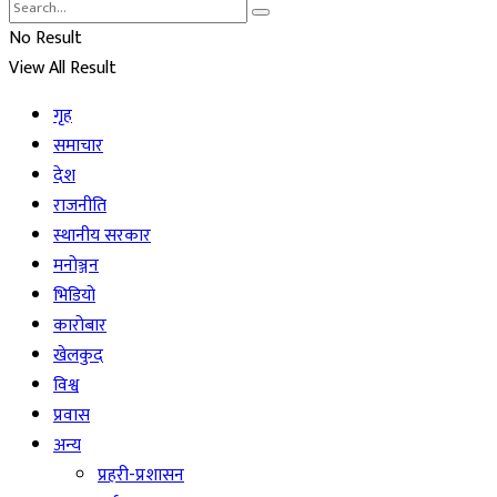
No Result
View All Result
गृह
समाचार
देश
राजनीति
स्थानीय सरकार
मनोञ्जन
भिडियो
कारोबार
खेलकुद
विश्व
प्रवास
अन्य
प्रहरी-प्रशासन