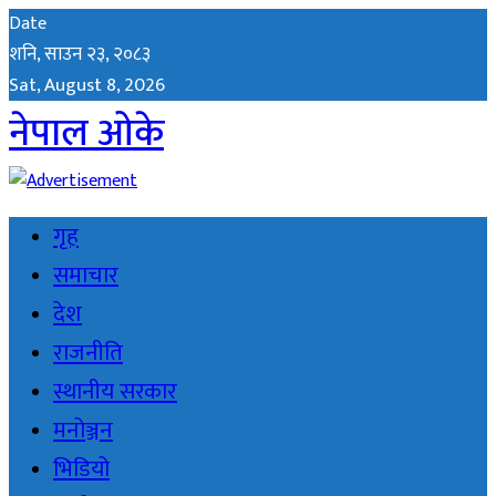
Date
शनि, साउन २३, २०८३
Sat, August 8, 2026
नेपाल ओके
गृह
समाचार
देश
राजनीति
स्थानीय सरकार
मनोञ्जन
भिडियो