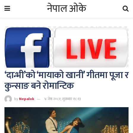
नेपाल ओके
‘दान्भी’को ‘मायाको खानी’ गीतमा पूजा र
कुन्साङ बने रोमान्टिक
by
Nepalok
४ जेष्ठ २०८१, शुक्रबार १८:१३